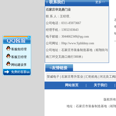
○ 联系我们
更多>>
石家庄华龙鼎门业
联 系 人：王经理、
公司电话：0311-85973667
电
经理手机：13932103643
电子邮箱：3044662349@qq.com
×
-
公司网址：Http://www.Sjzhldmy.com
客服焦经理
公司地址：石家庄市装备制造基地（裕翔街与
南三环交叉路口南行300米）
客服王经理
网站建设李
○友情链接
荣威电子
|
石家庄尊升泵业
|
汇乾机电
|
河北良工阀
网站首页
|
关于我们
|
版权所有：石
地址：石家庄市装备制造基地（裕翔街与南三环交