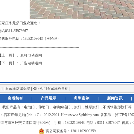
石家庄华龙鼎门业欢迎您！
话0311-85973667
销售服务电话：13932103643（王经理）
-------------------------------------------------------------------
【上一页】： 直杆电动道闸
【下一页】： 广告电动道闸
门
|
石家庄防腐保温
|
双恒阀门石家庄办事处
|
资质荣誉
|
产品展示
|
典型案例
|
新闻资讯
|
我们产品有：
电动门，伸缩门，电动伸缩门，旗杆，锥形旗杆，不锈钢锥形旗杆
等
家庄华龙鼎门业 （C） 2012-2021 Http://www.Sjzhldmy.com 备案号：
冀ICP备1202
叉路口南行300米） 手机：13932103643 电话：0311-85973667 传真：0311-8
冀公网安备号：13011102000359