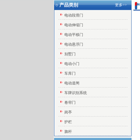
○ 产品类别
更多>>
产
电动段滑门
电动伸缩门
电动平移门
电动悬浮门
别墅门
电动小门
车库门
电动道闸
车牌识别系统
卷帘门
岗亭
护栏
旗杆