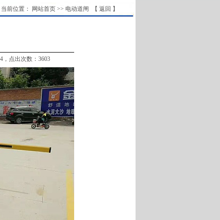
当前位置：
网站首页
>>
电动道闸
【 返回 】
34，点出次数：3603