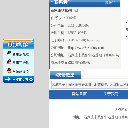
○ 联系我们
更多>>
石家庄华龙鼎门业
联 系 人：王经理、
公司电话：0311-85973667
电
经理手机：13932103643
电子邮箱：3044662349@qq.com
×
-
公司网址：Http://www.Sjzhldmy.com
客服焦经理
公司地址：石家庄市装备制造基地（裕翔街与
南三环交叉路口南行300米）
客服王经理
网站建设李
○友情链接
荣威电子
|
石家庄尊升泵业
|
汇乾机电
|
河北良工阀
网站首页
|
关于我们
|
版权所有：石
地址：石家庄市装备制造基地（裕翔街与南三环交