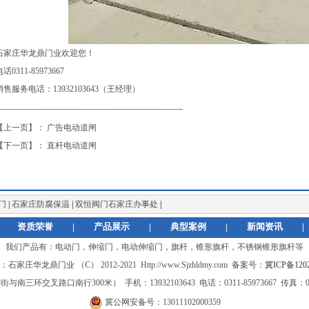
石家庄华龙鼎门业欢迎您！
话0311-85973667
销售服务电话：13932103643（王经理）
-------------------------------------------------------------------
【上一页】： 广告电动道闸
【下一页】： 直杆电动道闸
门
|
石家庄防腐保温
|
双恒阀门石家庄办事处
|
资质荣誉
|
产品展示
|
典型案例
|
新闻资讯
|
我们产品有：
电动门，伸缩门，电动伸缩门，旗杆，锥形旗杆，不锈钢锥形旗杆
等
家庄华龙鼎门业 （C） 2012-2021 Http://www.Sjzhldmy.com 备案号：
冀ICP备1202
叉路口南行300米） 手机：13932103643 电话：0311-85973667 传真：0311-8
冀公网安备号：13011102000359