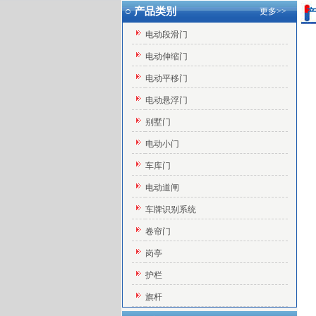
○ 产品类别
更多>>
产
电动段滑门
电动伸缩门
电动平移门
电动悬浮门
别墅门
电动小门
车库门
电动道闸
车牌识别系统
卷帘门
岗亭
护栏
旗杆