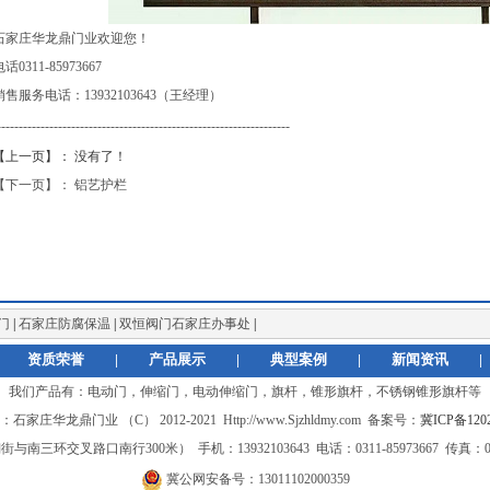
石家庄华龙鼎门业欢迎您！
话0311-85973667
销售服务电话：13932103643（王经理）
-------------------------------------------------------------------
【上一页】： 没有了！
【下一页】： 铝艺护栏
门
|
石家庄防腐保温
|
双恒阀门石家庄办事处
|
资质荣誉
|
产品展示
|
典型案例
|
新闻资讯
|
我们产品有：
电动门，伸缩门，电动伸缩门，旗杆，锥形旗杆，不锈钢锥形旗杆
等
家庄华龙鼎门业 （C） 2012-2021 Http://www.Sjzhldmy.com 备案号：
冀ICP备1202
叉路口南行300米） 手机：13932103643 电话：0311-85973667 传真：0311-8
冀公网安备号：13011102000359