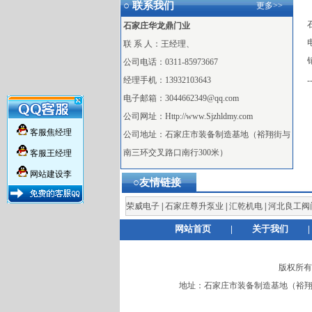
○ 联系我们
更多>>
石家庄华龙鼎门业
电
联 系 人：王经理、
公司电话：0311-85973667
经理手机：13932103643
-
电子邮箱：3044662349@qq.com
×
公司网址：Http://www.Sjzhldmy.com
客服焦经理
公司地址：石家庄市装备制造基地（裕翔街与
南三环交叉路口南行300米）
客服王经理
网站建设李
○友情链接
荣威电子
|
石家庄尊升泵业
|
汇乾机电
|
河北良工阀
网站首页
|
关于我们
|
版权所有：石
地址：石家庄市装备制造基地（裕翔街与南三环交