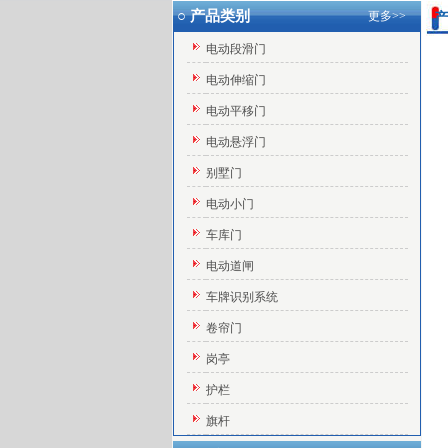
○ 产品类别
更多>>
产
电动段滑门
电动伸缩门
电动平移门
电动悬浮门
别墅门
电动小门
车库门
电动道闸
车牌识别系统
卷帘门
岗亭
护栏
旗杆