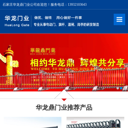
石家庄华龙鼎门业公司欢迎您！服务电话：13932103643
华龙鼎门业推荐产品