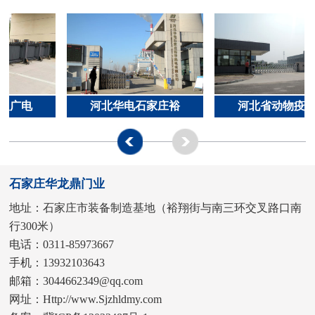
版广电
河北华电石家庄裕
河北省动物疫病
石家庄华龙鼎门业
地址：石家庄市装备制造基地（裕翔街与南三环交叉路口南
行300米）
电话：0311-85973667
手机：13932103643
邮箱：3044662349@qq.com
网址：Http://www.Sjzhldmy.com