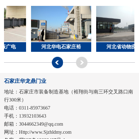
版广电
河北华电石家庄裕
河北省动物疫
石家庄华龙鼎门业
地址：石家庄市装备制造基地（裕翔街与南三环交叉路口南
行300米）
电话：0311-85973667
手机：13932103643
邮箱：3044662349@qq.com
网址：Http://www.Sjzhldmy.com