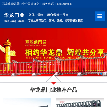
石家庄华龙鼎门业公司欢迎您！服务电话：13932103643
华龙鼎门业推荐产品